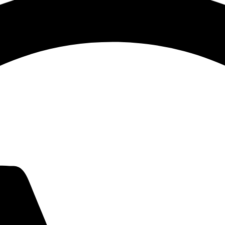
ح
ة
ا
ل
م
ن
ت
ج