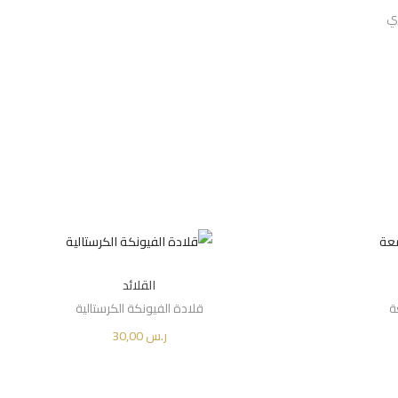
ري
ي
ه
و
:
ر
A
.
س
1
0
القلائد
,
ة
قلادة الفيونكة الكرستالية
0
ر.س
30,00
0
إضافة إلى السلة
.