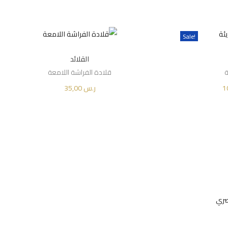
Sale!
القلائد
ة
قلادة الفراشة اللامعة
ا
ر.س
35,00
ت
ل
إضافة إلى السلة
س
Add to Wishlist
A
ع
ر
ا
ل
ح
ا
ل