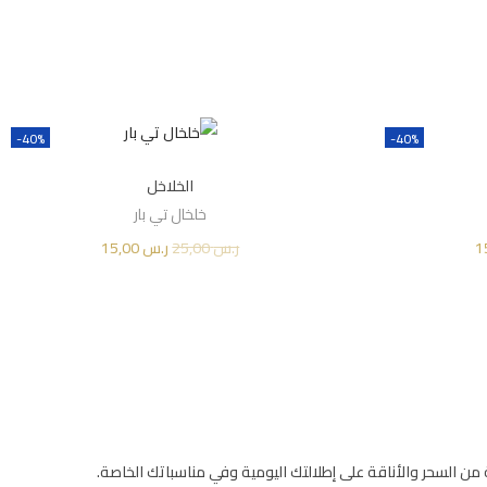
Add to Wishlist
A
-40%
-40%
الخلاخل
خلخال تي بار
ا
ر.س
25,00
ا
ر.س
15,00
ا
ل
ل
إضافة إلى السلة
ل
س
س
س
Add to Wishlist
A
ع
ع
ع
ر
ر
ر
ا
ا
ا
ل
ل
ل
 من السحر والأناقة على إطلالتك اليومية وفي مناسباتك الخاصة.
ح
أ
ح