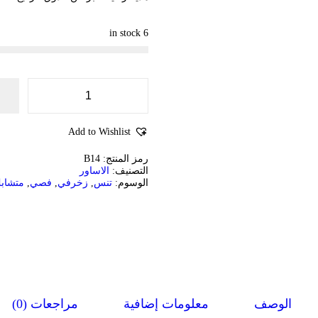
6 in stock
ك
م
ي
Add to Wishlist
ة
ا
رمز المنتج:
B14
س
التصنيف:
الاساور
و
الوسوم:
تنس
,
زخرفي
,
فصي
,
متشاب
ا
ر
ة
ت
ن
س
ا
ل
ف
ص
الوصف
معلومات إضافية
مراجعات (0)
و