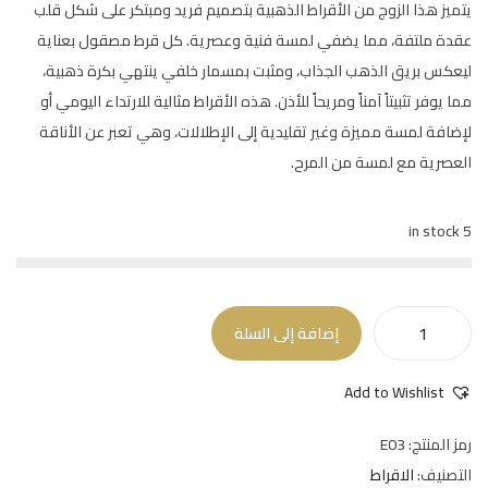
يتميز هذا الزوج من الأقراط الذهبية بتصميم فريد ومبتكر على شكل قلب
عقدة ملتفة، مما يضفي لمسة فنية وعصرية. كل قرط مصقول بعناية
ليعكس بريق الذهب الجذاب، ومثبت بمسمار خلفي ينتهي بكرة ذهبية،
مما يوفر تثبيتاً آمناً ومريحاً للأذن. هذه الأقراط مثالية للارتداء اليومي أو
لإضافة لمسة مميزة وغير تقليدية إلى الإطلالات، وهي تعبر عن الأناقة
العصرية مع لمسة من المرح.
5 in stock
إضافة إلى السلة
Add to Wishlist
رمز المنتج:
E03
التصنيف:
الاقراط