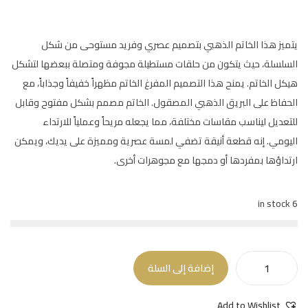
يتميز هذا الخاتم الذهبي بتصميم عصري وفريد مستوحى من شكل
السلسلة، حيث يتكون من حلقات مستطيلة مجوفة ومتصلة ببعضها لتشكل
هيكل الخاتم. يمنح هذا التصميم المفرغ الخاتم مظهراً خفيفاً وجذاباً، مع
الحفاظ على البريق الذهبي المصقول. الخاتم مصمم بشكل مفتوح وقابل
للتعديل ليناسب مقاسات مختلفة، مما يجعله مريحاً وعملياً للارتداء
اليومي. إنه قطعة أنيقة تضفي لمسة عصرية ومميزة على يديك، ويمكن
ارتداؤها بمفردها أو دمجها مع مجوهرات أخرى.
6 in stock
إضافة إلى السلة
Add to Wishlist