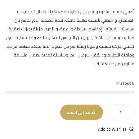
أضفي لمسة ساحرة ومرحة إلى خطواتك مع هذا الخلخال الجذاب ذو
الطبقتين، والمطلي بلمسة ذهبية دافئة. يتميز بتصميم أنيق يجمع بين
سلسلتين رفيعتين؛ إحداهما بسيطة وناعمة، والأخرى مزينة بخرزات صغيرة
متناثرة. يتوج هذا الخلخال زوج من الأجراس الذهبية الصغيرة المتدلية، التي
تضفي حركة خفيفة وصوتًا رقيقًا مع كل خطوة، مما يجعله قطعة فريدة
وملفتة للنظر. مزود بقفل سرطان البحر وسلسلة تمديد لضمان ملاءمة
مثالية ومريحة لكاحلك.
6 in stock
إضافة إلى السلة
Add to Wishlist