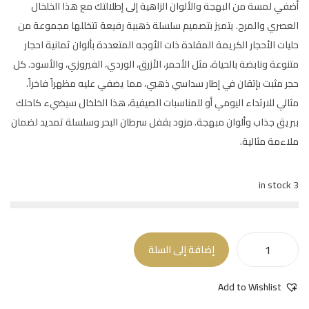
أضفي لمسة من البهجة والألوان الزاهية إلى إطلالتك مع هذا الخلخال
العصري والمرح. يتميز بتصميم سلسلة ذهبية رفيعة تتخللها مجموعة من
حليات الأحجار الكريمة المقلدة ذات الأوجه المتعددة بألوان ثمانية احجار
متنوعة ونابضة بالحياة، مثل الأحمر، الأزرق، الوردي، الفيروزي، والأسود. كل
حجر مثبت بإتقان في إطار سداسي ذهبي، مما يضفي عليه مظهراً فاخراً.
مثالي للارتداء اليومي أو للمناسبات الصيفية، هذا الخلخال سيضيء كاحلك
ببريق جذاب وألوان مبهجة. مزود بقفل سرطان البحر وسلسلة تمديد لضمان
ملاءمة مثالية.
3 in stock
إضافة إلى السلة
Add to Wishlist