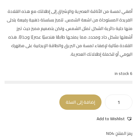
أضفي لمسة من الأناقة العصرية والإشراق إلى إطلالتك مع هذه القلادة
الفريدة المستوحاة من اشعة الشمس. تتميز بسلسلة ذهبية رفيعة يتدلى
منها حلية دائرية الشكل تمثل الشمس، ولكن بتصميم مميز حيث تبرز
أشعتها بشكل حاد ومحدد، مما يمنحها طابعًا هندسيًا عصريًا وجذابًا. هذه
القلادة مثالية لإضفاء لمسة من البريق والطاقة الإيجابية على مظهرك
اليومي أو لتكملة إطلالاتك العصرية.
6 in stock
إضافة إلى السلة
Add to Wishlist
رمز المنتج:
N04