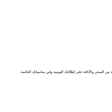
ا
ل
ي
ه
و
:
ر
.
س
 من السحر والأناقة على إطلالتك اليومية وفي مناسباتك الخاصة.
1
5
,
0
0