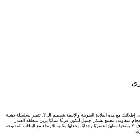
زي
أضيفي لمسة من الجاذبية العصرية إلى إطلالتك مع هذه القلادة الطويلة والأنيقة بتصميم الـ Y. تتميز بسلسلة ذهبية
جام متفاوتة، تتجمع بشكل جميل لتكون فرعًا متدليًا يزين منطقة الصدر
بأناقة. تصميمها الفريد على شكل حرف Y يمنحها مظهرًا عصريًا وجذابًا، يجعلها مثالية للارتداء مع الياقات المفتوحة
ي.