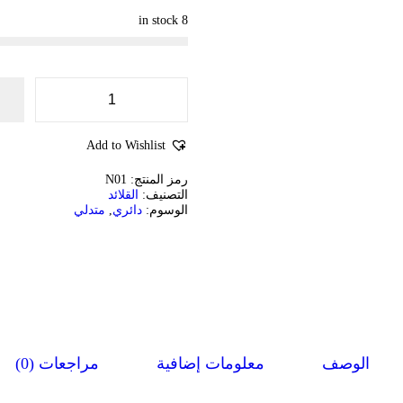
8 in stock
ك
م
ي
Add to Wishlist
ة
ق
رمز المنتج:
N01
ل
التصنيف:
القلائد
ا
الوسوم:
دائري
,
متدلي
د
ة
و
ا
ي
ب
ت
ص
م
ي
الوصف
معلومات إضافية
مراجعات (0)
م
خ
ر