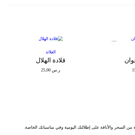
-25%
القلائد
وان
قلادة الهلال
ا
ر.س
25,00
ل
إضافة إلى السلة
س
Add to Wishlist
ع
ر
ا
ل
 من السحر والأناقة على إطلالتك اليومية وفي مناسباتك الخاصة.
ح