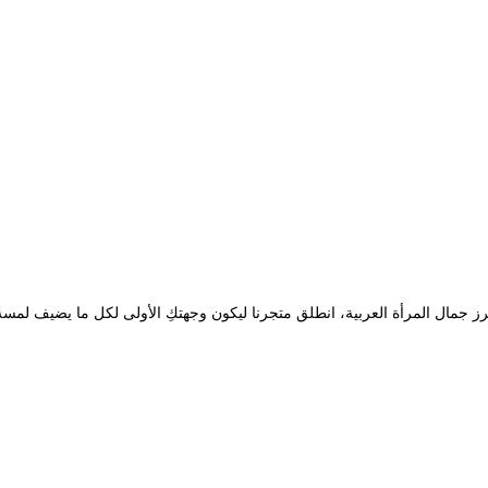
ص
ل
ي
ه
و
:
ر
.
س
رز جمال المرأة العربية، انطلق متجرنا ليكون وجهتكِ الأولى لكل ما يضيف لمسة
2
0
,
0
0