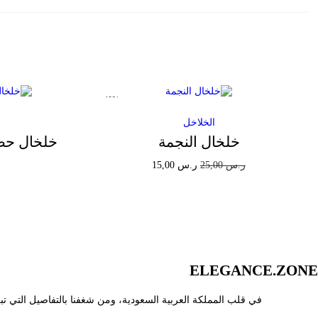
-40%
الخلاخل
خلخال النجمة
خلخال حظ
ا
ا
ر.س
25,00
ر.س
15,00
ل
ل
إضافة إلى السلة
س
س
Add to Wishlist
ع
ع
ر
ر
ELEGANCE.ZONE
ا
ا
ل
ل
في قلب المملكة العربية السعودية، ومن شغفنا بالتفاصيل التي تب
أ
ح