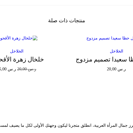
ز
ي
منتجات ذات صلة
الخلاخل
الخلاخل
ا سعيدا تصميم مزدوج
خلخال زهرة الأقح
ا
ر.س
20,00
ر.س
20,00
ر.س
15,00
ل
إضافة إلى السلة
إضافة إلى السلة
س
Add to Wishlist
Add to Wishlist
ع
ر
ا
ل
رز جمال المرأة العربية، انطلق متجرنا ليكون وجهتكِ الأولى لكل ما يضيف لمسة
أ