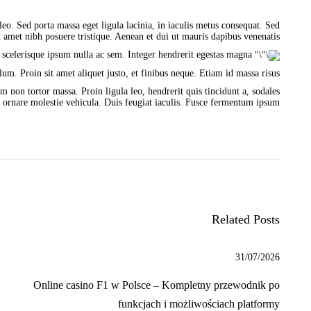
leo. Sed porta massa eget ligula lacinia, in iaculis metus consequat. Sed
it amet nibh posuere tristique. Aenean et dui ut mauris dapibus venenatis.
Maecenas eu ante a elit tempus fermentum. Aliquam com modo tincidunt semper, phasellus accumsan. Musto ac mollis pharetra, ex dui pharetra nisl, a scelerisque ipsum nulla ac sem. Integer hendrerit egestas magna.
um. Proin sit amet aliquet justo, et finibus neque. Etiam id massa risus.
m non tortor massa. Proin ligula leo, hendrerit quis tincidunt a, sodales
 ornare molestie vehicula. Duis feugiat iaculis. Fusce fermentum ipsum.
ت
P
N
r
e
ص
e
w
v
M
فّ
i
i
ح
o
n
u
i
ا
s
K
ل
p
i
Related Posts
o
d
م
s
s
ق
t
S
:
p
31/07/2026
ا
r
i
ل
Online casino F1 w Polsce – Kompletny przewodnik po
n
ا
g
funkcjach i możliwościach platformy
S