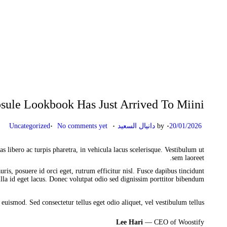
ule Lookbook Has Just Arrived To Miini
.
.
.
Posted in
Posted on
20/01/2026
by
دانيال السعيد
No comments yet
Uncategorized
s libero ac turpis pharetra, in vehicula lacus scelerisque. Vestibulum ut
sem laoreet.
is, posuere id orci eget, rutrum efficitur nisl. Fusce dapibus tincidunt
la id eget lacus. Donec volutpat odio sed dignissim porttitor bibendum.
euismod. Sed consectetur tellus eget odio aliquet, vel vestibulum tellus.
Lee Hari
— CEO of Woostify