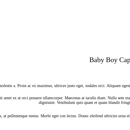
Baby Boy Caps
lestie a. Proin ac ex maximus, ultrices justo eget, sodales orci. Aliquam egesta
it amet ex at orci posuere ullamcorper. Maecenas at iaculis diam. Nulla sem maur
dignissim. Vestibulum quis quam et quam blandit fringil
, at pellentesque metus. Morbi eget con lectus. Donec eleifend ultricies urna et 