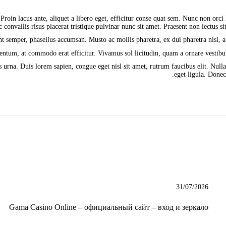
Proin lacus ante, aliquet a libero eget, efficitur conse quat sem. Nunc non orci 
c convallis risus placerat tristique pulvinar nunc sit amet. Praesent non lectus s
mentum, at commodo erat efficitur. Vivamus sol licitudin, quam a ornare vestibul
s urna. Duis lorem sapien, congue eget nisl sit amet, rutrum faucibus elit. Nulla
eget ligula. Donec
31/07/2026
Gama Casino Online – официальный сайт – вход и зеркало