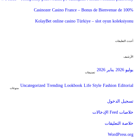
y
F
Casinozer Casino France – Bonus de Bienvenue de 100%
o
r
KolayBet online casino Türkiye – slot oyun koleksiyonu
T
h
e
C
أحدث التعليقات
o
m
i
الأرشيف
n
g
S
يوليو 2026
يناير 2026
u
تصنيفات
m
m
Uncategorized
Trending
Lookbook
Life Style
Fashion
Editorial
e
منوعات
r
تسجيل الدخول
خلاصات Feed الإدخالات
خلاصة التعليقات
WordPress.org