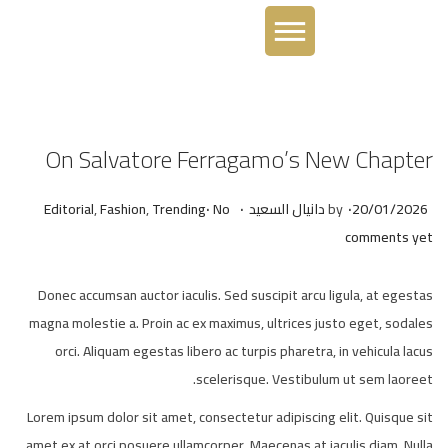
On Salvatore Ferragamo’s New Chapter
.
.
.
Posted in
Posted on
20/01/2026
by
دانيال السعيد
No
Trending
,
Fashion
,
Editorial
comments yet
Donec accumsan auctor iaculis. Sed suscipit arcu ligula, at egestas
magna molestie a. Proin ac ex maximus, ultrices justo eget, sodales
orci. Aliquam egestas libero ac turpis pharetra, in vehicula lacus
scelerisque. Vestibulum ut sem laoreet.
Lorem ipsum dolor sit amet, consectetur adipiscing elit. Quisque sit
amet ex at orci posuere ullamcorper. Maecenas at iaculis diam. Nulla