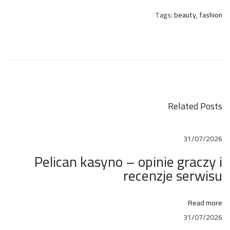
Tags
:
beauty
,
fashion
B
a
b
y
G
i
Related Posts
r
l
31/07/2026
B
Pelican kasyno – opinie graczy i
e
recenzje serwisu
R
e
a
Read more
d
31/07/2026