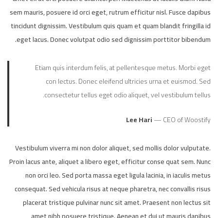
sem mauris, posuere id orci eget, rutrum efficitur nisl. Fusce dapibus
tincidunt dignissim. Vestibulum quis quam et quam blandit fringilla id
eget lacus. Donec volutpat odio sed dignissim porttitor bibendum.
Etiam quis interdum felis, at pellentesque metus. Morbi eget
con lectus. Donec eleifend ultricies urna et euismod. Sed
consectetur tellus eget odio aliquet, vel vestibulum tellus.
Lee Hari
— CEO of Woostify
Vestibulum viverra mi non dolor aliquet, sed mollis dolor vulputate.
Proin lacus ante, aliquet a libero eget, efficitur conse quat sem. Nunc
non orci leo. Sed porta massa eget ligula lacinia, in iaculis metus
consequat. Sed vehicula risus at neque pharetra, nec convallis risus
placerat tristique pulvinar nunc sit amet. Praesent non lectus sit
amet nibh posuere tristique. Aenean et dui ut mauris dapibus