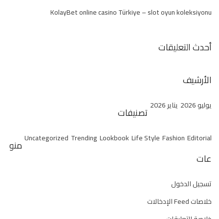
e
KolayBet online casino Türkiye – slot oyun koleksiyonu
s
s
e
أحدث التعليقات
s
الأرشيف
يوليو 2026
يناير 2026
تصنيفات
Uncategorized
Trending
Lookbook
Life Style
Fashion
Editorial
منو
عات
تسجيل الدخول
خلاصات Feed الإدخالات