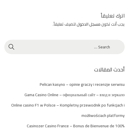
m
e
اترك تعليقاً
r
يجب أنت تكون
مسجل الدخول
لتضيف تعليقاً.
5
B
e
s
t
S
أحدث المقالات
u
m
Pelican kasyno – opinie graczy i recenzje serwisu
m
Gama Casino Online – официальный сайт – вход и зеркало
e
Online casino F1 w Polsce – Kompletny przewodnik po funkcjach i
r
D
możliwościach platformy
r
Casinozer Casino France – Bonus de Bienvenue de 100%