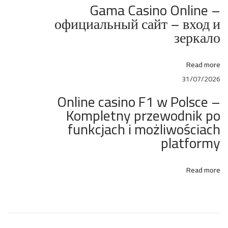
y
Gama Casino Online –
F
официальный сайт – вход и
o
зеркало
r
T
Read more
h
31/07/2026
e
Online casino F1 w Polsce –
C
Kompletny przewodnik po
o
funkcjach i możliwościach
m
platformy
i
n
Read more
g
S
u
m