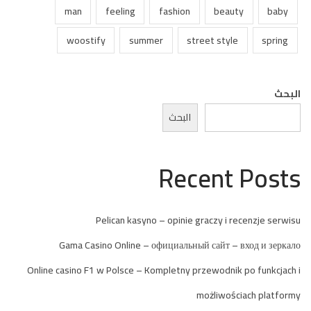
man
feeling
fashion
beauty
baby
woostify
summer
street style
spring
البحث
البحث
Recent Posts
Pelican kasyno – opinie graczy i recenzje serwisu
Gama Casino Online – официальный сайт – вход и зеркало
Online casino F1 w Polsce – Kompletny przewodnik po funkcjach i
możliwościach platformy